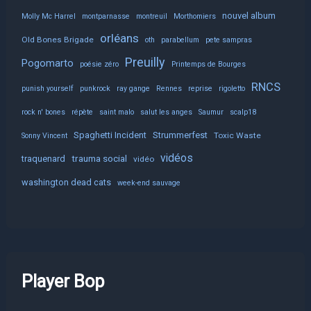
nouvel album
Molly Mc Harrel
montparnasse
montreuil
Morthomiers
orléans
Old Bones Brigade
oth
parabellum
pete sampras
Preuilly
Pogomarto
poésie zéro
Printemps de Bourges
RNCS
punish yourself
punkrock
ray gange
Rennes
reprise
rigoletto
rock n' bones
répète
saint malo
salut les anges
Saumur
scalp18
Spaghetti Incident
Strummerfest
Toxic Waste
Sonny Vincent
vidéos
trauma social
traquenard
vidéo
washington dead cats
week-end sauvage
Player Bop