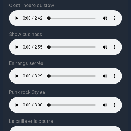
C'est l'heure du slow
Show business
En rangs serrés
Punk rock Stylee
La paille et la poutre