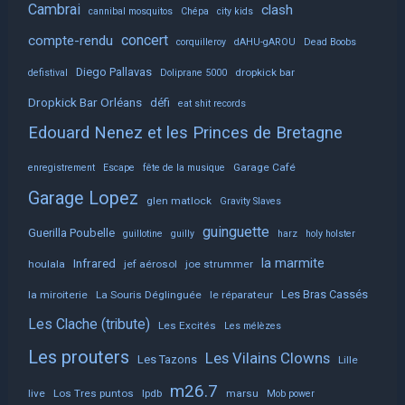
Cambrai
clash
cannibal mosquitos
Chépa
city kids
concert
compte-rendu
corquilleroy
dAHU-gAROU
Dead Boobs
Diego Pallavas
dropkick bar
defistival
Doliprane 5000
Dropkick Bar Orléans
défi
eat shit records
Edouard Nenez et les Princes de Bretagne
Garage Café
enregistrement
Escape
fête de la musique
Garage Lopez
glen matlock
Gravity Slaves
guinguette
Guerilla Poubelle
guillotine
guilly
harz
holy holster
la marmite
Infrared
houlala
jef aérosol
joe strummer
Les Bras Cassés
la miroiterie
La Souris Déglinguée
le réparateur
Les Clache (tribute)
Les Excités
Les mélèzes
Les prouters
Les Vilains Clowns
Les Tazons
Lille
m26.7
live
Los Tres puntos
lpdb
marsu
Mob power