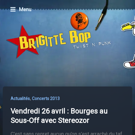
Aller
Menu
au
contenu
,
Actualités
Concerts 2013
Vendredi 26 avril : Bourges au
Sous-Off avec Stereozor
C’est sans regret aucun qu’on s’est arraché du taf