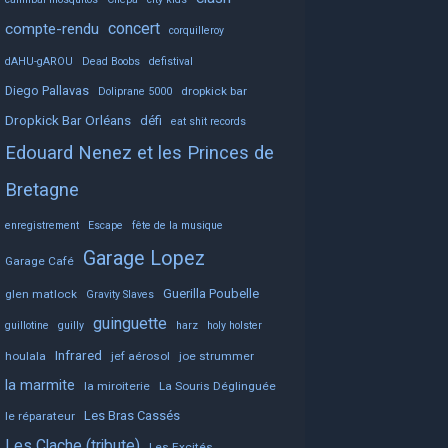
concert
compte-rendu
corquilleroy
dAHU-gAROU
Dead Boobs
defistival
Diego Pallavas
dropkick bar
Doliprane 5000
Dropkick Bar Orléans
défi
eat shit records
Edouard Nenez et les Princes de
Bretagne
enregistrement
Escape
fête de la musique
Garage Lopez
Garage Café
Guerilla Poubelle
glen matlock
Gravity Slaves
guinguette
guillotine
guilly
harz
holy holster
Infrared
houlala
jef aérosol
joe strummer
la marmite
la miroiterie
La Souris Déglinguée
Les Bras Cassés
le réparateur
Les Clache (tribute)
Les Excités