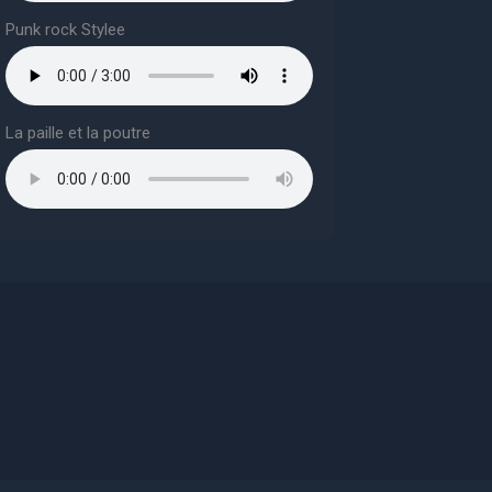
Punk rock Stylee
La paille et la poutre