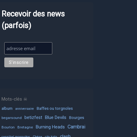
Recevoir des news
(parfois)
Mots-clés ☠
album
Baffes ou torgnoles
anniversaire
Blue Devils
betizfest
Bourges
begarsound
Cambrai
Burning Heads
Bourlon
Bretagne
clash
cannibal mosquitos
Chépa
city kids