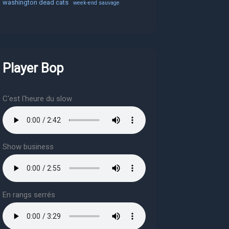
washington dead cats
week-end sauvage
Player Bop
C'est l'heure du slow
Show business
En rangs serrés