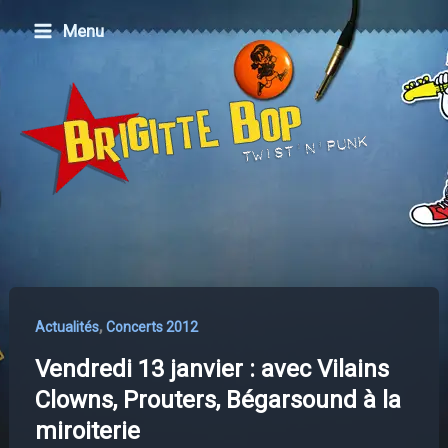
Aller
Menu
au
contenu
,
Actualités
Concerts 2012
Vendredi 13 janvier : avec Vilains
Clowns, Prouters, Bégarsound à la
miroiterie