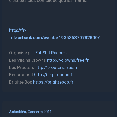
c’est pas plus compliqué que les maths.
http://fr-
fr.facebook.com/events/193535370732890/
Organisé par
Eat Shit Records
:
Les Vilains Clowns
http://vclowns.free.fr
Les Prouters
http://prouters.free.fr
Begarsound
http://begarsound.fr
Brigitte Bop
https://brigittebop.fr
,
Actualités
Concerts 2011