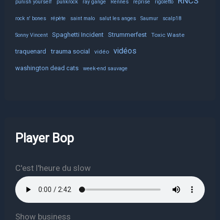
RNCS
punish yourself
punkrock
ray gange
Rennes
reprise
rigoletto
rock n' bones
répète
saint malo
salut les anges
Saumur
scalp18
Spaghetti Incident
Strummerfest
Toxic Waste
Sonny Vincent
vidéos
trauma social
traquenard
vidéo
washington dead cats
week-end sauvage
Player Bop
C'est l'heure du slow
Show business