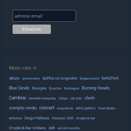
Mots-clés ☠
album
Baffes ou torgnoles
betizfest
begarsound
anniversaire
Blue Devils
Burning Heads
Bourges
Bourlon
Bretagne
Cambrai
clash
cannibal mosquitos
Chépa
city kids
concert
compte-rendu
corquilleroy
dAHU-gAROU
Dead Boobs
Diego Pallavas
dropkick bar
defistival
Doliprane 5000
Dropkick Bar Orléans
défi
eat shit records