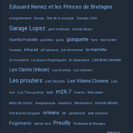
Edouard Nenez et les Princes de Bretagne
Garage Café
enregistrement
Escape
fête de la musique
Garage Lopez
glen matlock
Gravity Slaves
guinguette
Guerilla Poubelle
guillotine
guilly
harz
holy holster
la marmite
Infrared
houlala
jef aérosol
joe strummer
Les Bras Cassés
la miroiterie
La Souris Déglinguée
le réparateur
Les Clache (tribute)
Les Excités
Les mélèzes
Les prouters
Les Vilains Clowns
Les Tazons
Lille
m26.7
live
Los Tres puntos
lpdb
marsu
Mob power
nouvel album
Molly Mc Harrel
montparnasse
montreuil
Morthomiers
orléans
Old Bones Brigade
oth
parabellum
pete sampras
Preuilly
Pogomarto
poésie zéro
Printemps de Bourges