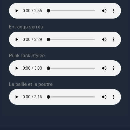
En rangs serrés
Punk rock Stylee
La paille et la poutre