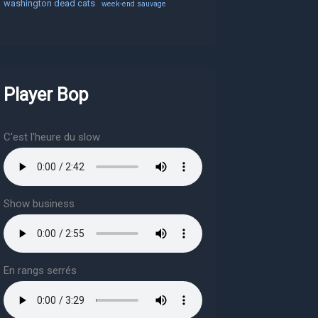
washington dead cats
week-end sauvage
Player Bop
C'est l'heure du slow
Show business
En rangs serrés