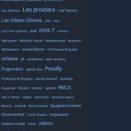
Les prouters
Les Tazons
Les mélèzes
Les Vilains Clowns
Lille
live
m26.7
Los Tres puntos
lpdb
marsu
Mob power
Molly Mc Harrel
montparnasse
montreuil
nouvel album
Old Bones Brigade
Morthomiers
orléans
oth
parabellum
pete sampras
Preuilly
Pogomarto
poésie zéro
Printemps de Bourges
punish yourself
punkrock
RNCS
ray gange
Rennes
reprise
rigoletto
rock n' bones
répète
saint malo
salut les anges
Spaghetti Incident
Saumur
scalp18
Sonny Vincent
Strummerfest
traquenard
Toxic Waste
vidéos
trauma social
vidéo