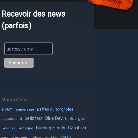
Recevoir des news
(parfois)
Mots-clés ☠
album
Baffes ou torgnoles
anniversaire
Blue Devils
betizfest
Bourges
begarsound
Cambrai
Burning Heads
Bourlon
Bretagne
clash
cannibal mosquitos
Chépa
city kids