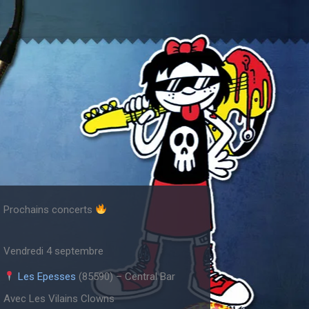
Prochains concerts
Vendredi 4 septembre
Les Epesses
(85590) – Central Bar
Avec Les Vilains Clowns