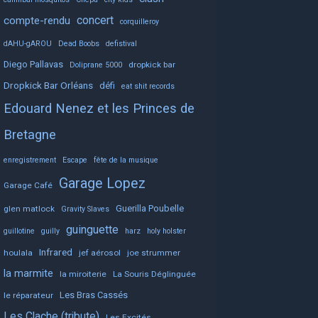
concert
compte-rendu
corquilleroy
dAHU-gAROU
Dead Boobs
defistival
Diego Pallavas
dropkick bar
Doliprane 5000
Dropkick Bar Orléans
défi
eat shit records
Edouard Nenez et les Princes de
Bretagne
enregistrement
Escape
fête de la musique
Garage Lopez
Garage Café
Guerilla Poubelle
glen matlock
Gravity Slaves
guinguette
guillotine
guilly
harz
holy holster
Infrared
houlala
jef aérosol
joe strummer
la marmite
la miroiterie
La Souris Déglinguée
Les Bras Cassés
le réparateur
Les Clache (tribute)
Les Excités