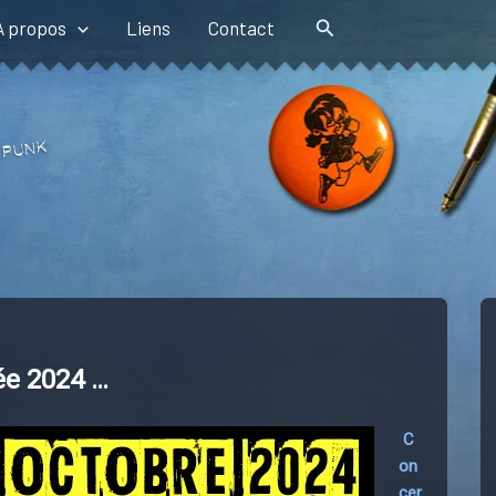
Rechercher
A propos
Liens
Contact
ée 2024 …
C
on
cer