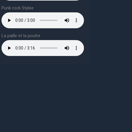
Punk rock Stylee
La paille et la poutre