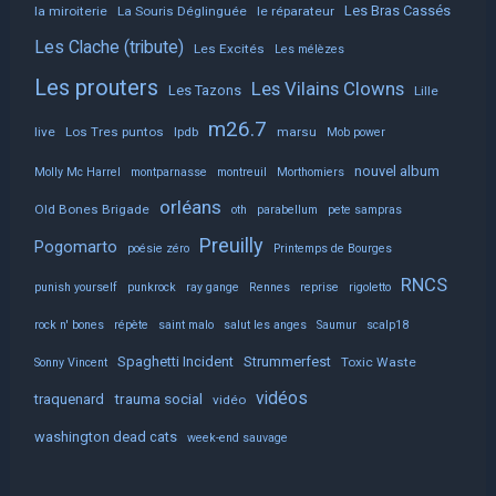
Les Bras Cassés
la miroiterie
La Souris Déglinguée
le réparateur
Les Clache (tribute)
Les Excités
Les mélèzes
Les prouters
Les Vilains Clowns
Les Tazons
Lille
m26.7
live
Los Tres puntos
lpdb
marsu
Mob power
nouvel album
Molly Mc Harrel
montparnasse
montreuil
Morthomiers
orléans
Old Bones Brigade
oth
parabellum
pete sampras
Preuilly
Pogomarto
poésie zéro
Printemps de Bourges
RNCS
punish yourself
punkrock
ray gange
Rennes
reprise
rigoletto
rock n' bones
répète
saint malo
salut les anges
Saumur
scalp18
Spaghetti Incident
Strummerfest
Toxic Waste
Sonny Vincent
vidéos
trauma social
traquenard
vidéo
washington dead cats
week-end sauvage