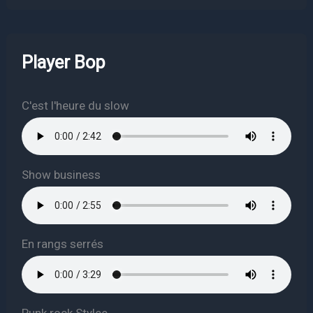
Player Bop
C'est l'heure du slow
Show business
En rangs serrés
Punk rock Stylee