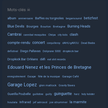
Mots-clés ☠
album
Baffes ou torgnoles
betizfest
begarsound
anniversaire
Blue Devils
Burning Heads
Bourges
Bourlon
Bretagne
Cambrai
clash
cannibal mosquitos
Chépa
city kids
concert
compte-rendu
corquilleroy
dAHU-gAROU
Dead Boobs
Diego Pallavas
dropkick bar
defistival
Doliprane 5000
Dropkick Bar Orléans
défi
eat shit records
Edouard Nenez et les Princes de Bretagne
Garage Café
enregistrement
Escape
fête de la musique
Garage Lopez
glen matlock
Gravity Slaves
guinguette
Guerilla Poubelle
guillotine
guilly
harz
holy holster
la marmite
Infrared
houlala
jef aérosol
joe strummer