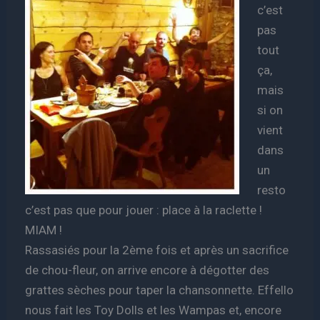
c’est
pas
tout
ça,
mais
si on
vient
dans
un
resto
c’est pas que pour jouer : place à la raclette !
MIAM !
Rassasiés pour la 2ème fois et après un sacrifice
de chou-fleur, on arrive encore à dégotter des
grattes sèches pour taper la chansonnette. Effello
nous fait les Toy Dolls et les Wampas et, encore