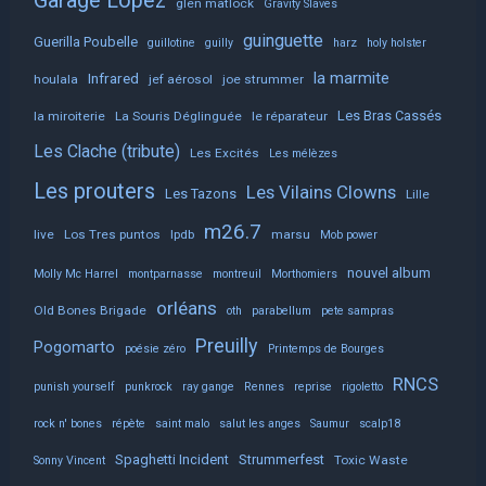
Garage Lopez
glen matlock
Gravity Slaves
guinguette
Guerilla Poubelle
guillotine
guilly
harz
holy holster
la marmite
Infrared
houlala
jef aérosol
joe strummer
Les Bras Cassés
la miroiterie
La Souris Déglinguée
le réparateur
Les Clache (tribute)
Les Excités
Les mélèzes
Les prouters
Les Vilains Clowns
Les Tazons
Lille
m26.7
live
Los Tres puntos
lpdb
marsu
Mob power
nouvel album
Molly Mc Harrel
montparnasse
montreuil
Morthomiers
orléans
Old Bones Brigade
oth
parabellum
pete sampras
Preuilly
Pogomarto
poésie zéro
Printemps de Bourges
RNCS
punish yourself
punkrock
ray gange
Rennes
reprise
rigoletto
rock n' bones
répète
saint malo
salut les anges
Saumur
scalp18
Spaghetti Incident
Strummerfest
Toxic Waste
Sonny Vincent