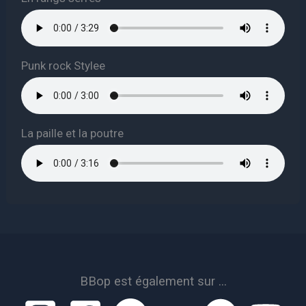
Punk rock Stylee
La paille et la poutre
BBop est également sur ...