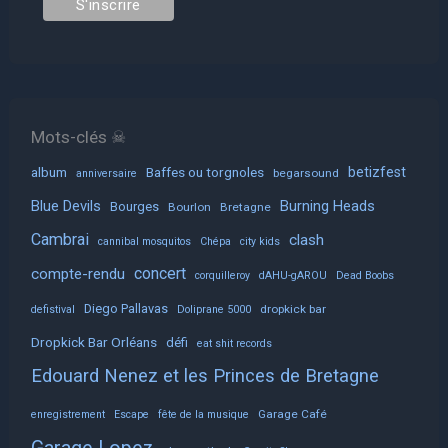
Mots-clés ☠
album
Baffes ou torgnoles
betizfest
begarsound
anniversaire
Blue Devils
Burning Heads
Bourges
Bourlon
Bretagne
Cambrai
clash
cannibal mosquitos
Chépa
city kids
concert
compte-rendu
corquilleroy
dAHU-gAROU
Dead Boobs
Diego Pallavas
dropkick bar
defistival
Doliprane 5000
Dropkick Bar Orléans
défi
eat shit records
Edouard Nenez et les Princes de Bretagne
Garage Café
enregistrement
Escape
fête de la musique