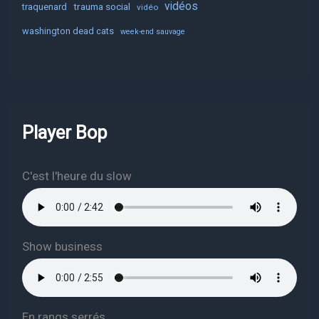
vidéos
trauma social
traquenard
vidéo
washington dead cats
week-end sauvage
Player Bop
C'est l'heure du slow
Show business
En rangs serrés