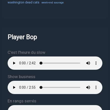
washington dead cats
week-end sauvage
Player Bop
C'est l'heure du slow
Show business
En rangs serrés