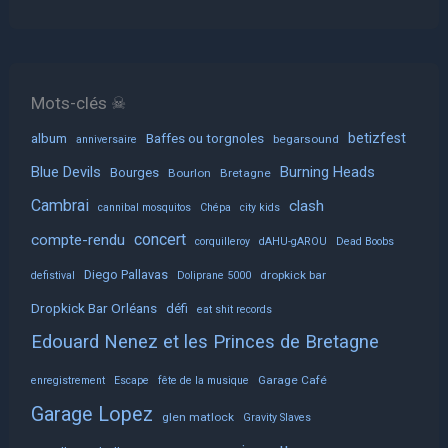
Mots-clés ☠
album
Baffes ou torgnoles
betizfest
begarsound
anniversaire
Blue Devils
Burning Heads
Bourges
Bourlon
Bretagne
Cambrai
clash
cannibal mosquitos
Chépa
city kids
concert
compte-rendu
corquilleroy
dAHU-gAROU
Dead Boobs
Diego Pallavas
dropkick bar
defistival
Doliprane 5000
Dropkick Bar Orléans
défi
eat shit records
Edouard Nenez et les Princes de Bretagne
Garage Café
enregistrement
Escape
fête de la musique
Garage Lopez
glen matlock
Gravity Slaves