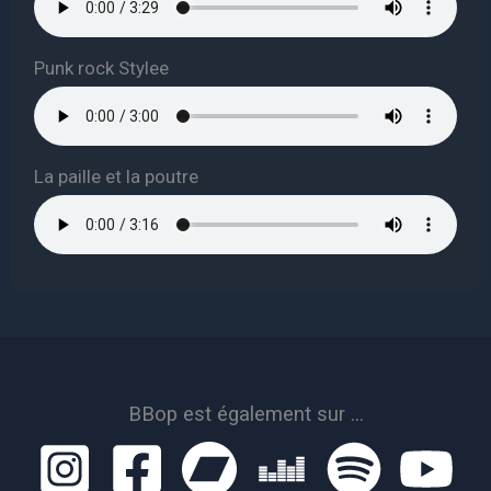
Punk rock Stylee
La paille et la poutre
BBop est également sur ...