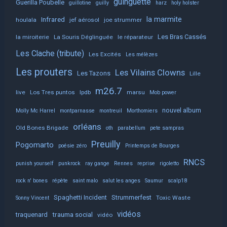
guinguette
Guerilla Poubelle
guillotine
guilly
harz
holy holster
la marmite
Infrared
houlala
jef aérosol
joe strummer
Les Bras Cassés
la miroiterie
La Souris Déglinguée
le réparateur
Les Clache (tribute)
Les Excités
Les mélèzes
Les prouters
Les Vilains Clowns
Les Tazons
Lille
m26.7
live
Los Tres puntos
lpdb
marsu
Mob power
nouvel album
Molly Mc Harrel
montparnasse
montreuil
Morthomiers
orléans
Old Bones Brigade
oth
parabellum
pete sampras
Preuilly
Pogomarto
poésie zéro
Printemps de Bourges
RNCS
punish yourself
punkrock
ray gange
Rennes
reprise
rigoletto
rock n' bones
répète
saint malo
salut les anges
Saumur
scalp18
Spaghetti Incident
Strummerfest
Toxic Waste
Sonny Vincent
vidéos
trauma social
traquenard
vidéo