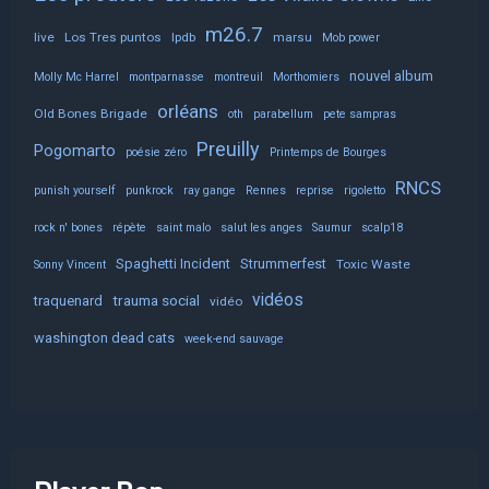
m26.7
live
Los Tres puntos
lpdb
marsu
Mob power
nouvel album
Molly Mc Harrel
montparnasse
montreuil
Morthomiers
orléans
Old Bones Brigade
oth
parabellum
pete sampras
Preuilly
Pogomarto
poésie zéro
Printemps de Bourges
RNCS
punish yourself
punkrock
ray gange
Rennes
reprise
rigoletto
rock n' bones
répète
saint malo
salut les anges
Saumur
scalp18
Spaghetti Incident
Strummerfest
Toxic Waste
Sonny Vincent
vidéos
trauma social
traquenard
vidéo
washington dead cats
week-end sauvage