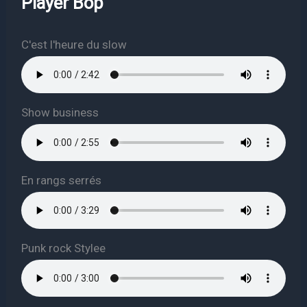
Player Bop
C'est l'heure du slow
Show business
En rangs serrés
Punk rock Stylee