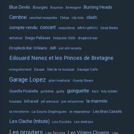
Blue Devils
Burning Heads
Bourges
Bourlon
Bretagne
Cambrai
clash
cannibal mosquitos
Chépa
city kids
concert
compte-rendu
corquilleroy
dAHU-gAROU
Dead Boobs
Diego Pallavas
dropkick bar
defistival
Doliprane 5000
Dropkick Bar Orléans
défi
eat shit records
Edouard Nenez et les Princes de Bretagne
Garage Café
enregistrement
Escape
fête de la musique
Garage Lopez
glen matlock
Gravity Slaves
guinguette
Guerilla Poubelle
guillotine
guilly
harz
holy holster
la marmite
Infrared
houlala
jef aérosol
joe strummer
Les Bras Cassés
la miroiterie
La Souris Déglinguée
le réparateur
Les Clache (tribute)
Les Excités
Les mélèzes
Les prouters
Les Vilains Clowns
Les Tazons
Lille