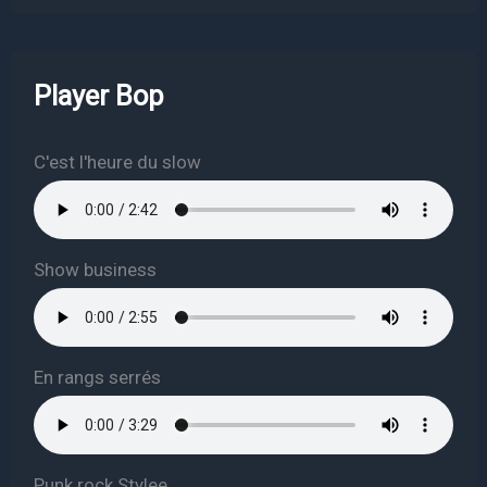
Player Bop
C'est l'heure du slow
Show business
En rangs serrés
Punk rock Stylee