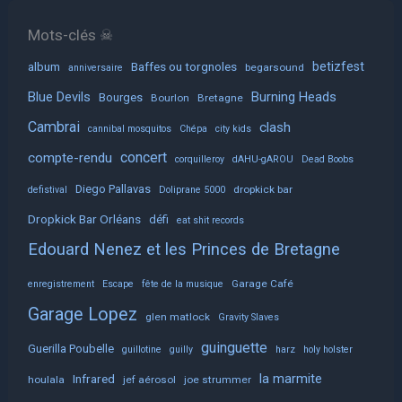
Mots-clés ☠
album
Baffes ou torgnoles
betizfest
begarsound
anniversaire
Blue Devils
Burning Heads
Bourges
Bourlon
Bretagne
Cambrai
clash
cannibal mosquitos
Chépa
city kids
concert
compte-rendu
corquilleroy
dAHU-gAROU
Dead Boobs
Diego Pallavas
dropkick bar
defistival
Doliprane 5000
Dropkick Bar Orléans
défi
eat shit records
Edouard Nenez et les Princes de Bretagne
Garage Café
enregistrement
Escape
fête de la musique
Garage Lopez
glen matlock
Gravity Slaves
guinguette
Guerilla Poubelle
guillotine
guilly
harz
holy holster
la marmite
Infrared
houlala
jef aérosol
joe strummer