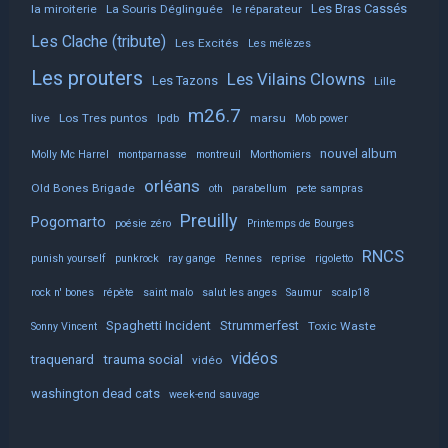
Les Bras Cassés
la miroiterie
La Souris Déglinguée
le réparateur
Les Clache (tribute)
Les Excités
Les mélèzes
Les prouters
Les Vilains Clowns
Les Tazons
Lille
m26.7
live
Los Tres puntos
lpdb
marsu
Mob power
nouvel album
Molly Mc Harrel
montparnasse
montreuil
Morthomiers
orléans
Old Bones Brigade
oth
parabellum
pete sampras
Preuilly
Pogomarto
poésie zéro
Printemps de Bourges
RNCS
punish yourself
punkrock
ray gange
Rennes
reprise
rigoletto
rock n' bones
répète
saint malo
salut les anges
Saumur
scalp18
Spaghetti Incident
Strummerfest
Toxic Waste
Sonny Vincent
vidéos
trauma social
traquenard
vidéo
washington dead cats
week-end sauvage