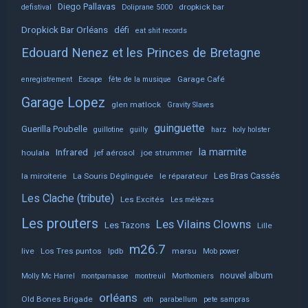
Diego Pallavas
dropkick bar
defistival
Doliprane 5000
Dropkick Bar Orléans
défi
eat shit records
Edouard Nenez et les Princes de Bretagne
Garage Café
enregistrement
Escape
fête de la musique
Garage Lopez
glen matlock
Gravity Slaves
guinguette
Guerilla Poubelle
guillotine
guilly
harz
holy holster
la marmite
Infrared
houlala
jef aérosol
joe strummer
Les Bras Cassés
la miroiterie
La Souris Déglinguée
le réparateur
Les Clache (tribute)
Les Excités
Les mélèzes
Les prouters
Les Vilains Clowns
Les Tazons
Lille
m26.7
live
Los Tres puntos
lpdb
marsu
Mob power
nouvel album
Molly Mc Harrel
montparnasse
montreuil
Morthomiers
orléans
Old Bones Brigade
oth
parabellum
pete sampras