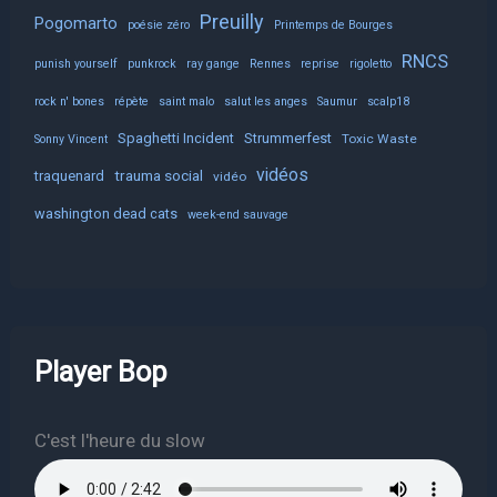
Preuilly
Pogomarto
poésie zéro
Printemps de Bourges
RNCS
punish yourself
punkrock
ray gange
Rennes
reprise
rigoletto
rock n' bones
répète
saint malo
salut les anges
Saumur
scalp18
Spaghetti Incident
Strummerfest
Toxic Waste
Sonny Vincent
vidéos
trauma social
traquenard
vidéo
washington dead cats
week-end sauvage
Player Bop
C'est l'heure du slow