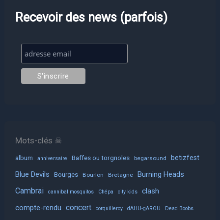
Recevoir des news (parfois)
Mots-clés ☠
album
Baffes ou torgnoles
betizfest
begarsound
anniversaire
Blue Devils
Burning Heads
Bourges
Bourlon
Bretagne
Cambrai
clash
cannibal mosquitos
Chépa
city kids
concert
compte-rendu
corquilleroy
dAHU-gAROU
Dead Boobs