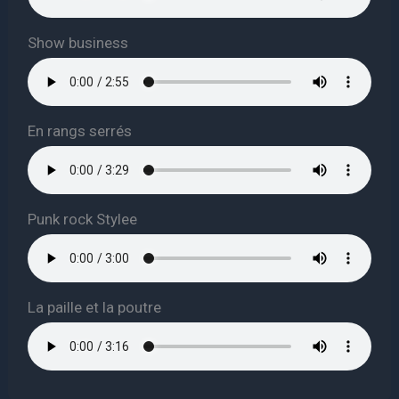
Show business
En rangs serrés
Punk rock Stylee
La paille et la poutre