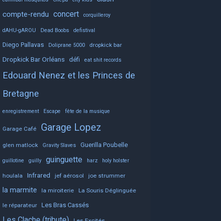
concert
compte-rendu
corquilleroy
dAHU-gAROU
Dead Boobs
defistival
Diego Pallavas
dropkick bar
Doliprane 5000
Dropkick Bar Orléans
défi
eat shit records
Edouard Nenez et les Princes de
Bretagne
enregistrement
Escape
fête de la musique
Garage Lopez
Garage Café
Guerilla Poubelle
glen matlock
Gravity Slaves
guinguette
guillotine
guilly
harz
holy holster
Infrared
houlala
jef aérosol
joe strummer
la marmite
la miroiterie
La Souris Déglinguée
Les Bras Cassés
le réparateur
Les Clache (tribute)
Les Excités