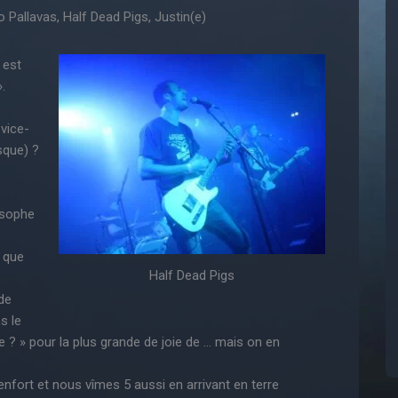
 Pallavas, Half Dead Pigs, Justin(e)
 est
.
vice-
sque) ?
osophe
 que
Half Dead Pigs
de
s le
 ? » pour la plus grande de joie de … mais on en
fort et nous vîmes 5 aussi en arrivant en terre