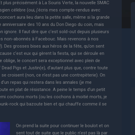
Et plus précisément à La Souris Verte, la nouvelle SMAC
sgien célèbre (oui, j’écris mes compte-rendus avec
 concert aura lieu dans la petite salle, même si la grande
ée anniversaire des 10 ans du Don Diego du coin, mais
n ignore. Il faut dire que c’est sold-out depuis plusieurs
t les non-abonnés à Facebouc. Mais revenons à nos
. Des grosses bises aux héros de la fête, qu’on sent
use c’est eux qui gèrent la fiesta, qui se déroule en
re oblige, le concert sera exceptionnel avec plein de
Dead Pigs et Justin(e), d’autant plus que, contre toute
s se croisent (non, ce n’est pas une contrepèterie). On
d’un repas qui restera dans les annales (je me
te en plat de résistance. A peine le temps d’un petit
emi cochons morts (ou les cochons à moitié morts, je
 punk-rock qui bazoute bien et qui chauffe comme il se
On prend la suite pour continuer le boulot et on
sent tout de suite que le public n’est pas là par