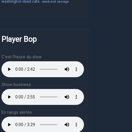
washington dead cats
week-end sauvage
Player Bop
C'est l'heure du slow
Show business
En rangs serrés