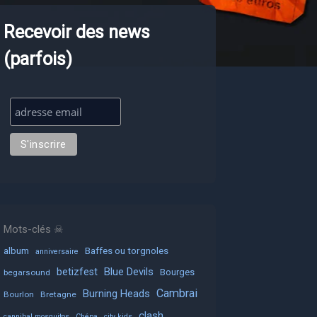
Recevoir des news
(parfois)
Mots-clés ☠
album
Baffes ou torgnoles
anniversaire
Blue Devils
betizfest
Bourges
begarsound
Cambrai
Burning Heads
Bourlon
Bretagne
clash
cannibal mosquitos
Chépa
city kids