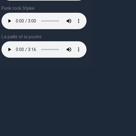
Punk rock Stylee
La paille et la poutre