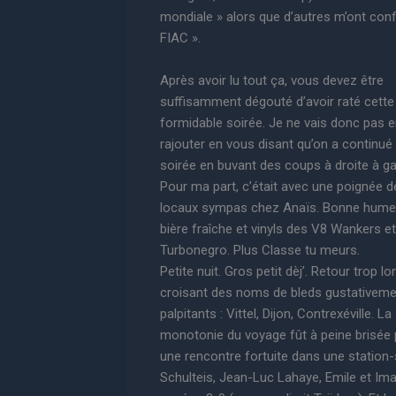
mondiale » alors que d’autres m’ont confié
FIAC ».
Après avoir lu tout ça, vous devez être
suffisamment dégouté d’avoir raté cette
formidable soirée. Je ne vais donc pas e
rajouter en vous disant qu’on a continué 
soirée en buvant des coups à droite à g
Pour ma part, c’était avec une poignée d
locaux sympas chez Anaïs. Bonne hume
bière fraîche et vinyls des V8 Wankers et
Turbonegro. Plus Classe tu meurs.
Petite nuit. Gros petit dèj’. Retour trop l
croisant des noms de bleds gustativeme
palpitants : Vittel, Dijon, Contrexéville. La
monotonie du voyage fût à peine brisée 
une rencontre fortuite dans une station-s
Schulteis, Jean-Luc Lahaye, Emile et Im