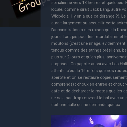
spinalienne vers 18 heures et quelques. 
locale, comme dirait Jack Lang, autre vo
Wikipédia. Il y en a que ça dérange ?). Le
aurait largement pu accueillir cette soir
l’administration a ses raison que la Raiso
jours. Tant pis pour les retardataires e
moutons (c’est une image, évidemment !)
tendus comme des strings brésiliens, beca
plus sur 2 jours et qu’en plus, anniversai
surprises. On papote aussi avec Les Half 
attente, c’est la 1ère fois que nos route
apérote et on se restaure copieusement 
comprends) : choux en entrée et choucrou
café et de décharger le matos que les d
ne sais pas trop) ouvrent le bal avec un
doit une salle qui ne demande que ça.