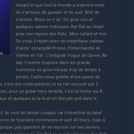
hasard et que tout le monde a vraiment envie
de s’amuser, de gueuler et de suer. Bref de
s’éclater. Alors on y va ! Du gros son et
quelques vannes foireuses. Bat Bat au chant
pour une reprise des Rats : Mon cafard et moi.
Du coup, il repart avec un magnifique cadeau
d’anniv’ estampillé Promo d’Intermarché de
Vienne en Val : L’intégrale Vogue de Djonny Ali-
day. Comme toujours dans les grands
moments où qu’on n’a pas trop de temps à
perdre, Carlito nous gratifie d’une panne de
, c’est une contrepèterie) et se fait secourir par 2
bon, pour un guitar-hero lambda, c’est la honte sur 8
 et quelques la-la-la et on finit pile-poil dans le
 Ils sont en terrain conquis car il bénéficie du label
à force de tournées communes et split 45 tours, mais à
 époque, pas question de se reposer sur ses lauriers.