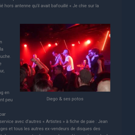
 hors antenne qu’il avait bafouillé « Je chie sur la
n
la
auche.
e
ur,
ong en
Diego & ses potos
nt peu
par
ervice avec d’autres « Artistes » à fiche de paie : Jean
ages et tous les autres ex-vendeurs de disques des