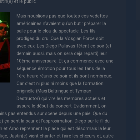
stin(e) et le public
Mais n’oublions pas que toutes ces vedettes
américaines n’avaient qu’un but : préparer la
salle pour le clou du spectacle. Les fils
prodiges du cru. Que la Vosgian Force soit
avec eux. Les Diego Pallavas fêtent ce soir (et
demain aussi, mais on sera déjà reparti) leur
10ème anniversaire. Et ça commence avec une
séquence émotion pour tous les fans de la
1ère heure réunis ce soir et ils sont nombreux.
Car c’est ni plus ni moins que la formation
originelle (Maxi Baltringue et Tympan
Destructor) qui vire les membres actuels et
assure le début du concert. Evidemment, on
ains pas entendus sur scène depuis une paie. Que du
 ça sent la peur et l’approximation. Diego sur le fil du
tch et Arno reprennent la place qui est désormais la leur
lige, Justin(e) vient chanter et faire les chœurs et, autre