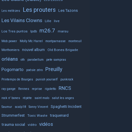
Les prouters
Les Tazons
Les mélèzes
Les Vilains Clowns
Lille
live
m26.7
Los Tres puntos
lpdb
marsu
Mob power
Molly Mc Harrel
montparnasse
montreuil
nouvel album
Old Bones Brigade
Morthomiers
orléans
oth
parabellum
pete sampras
Preuilly
Pogomarto
poésie zéro
Printemps de Bourges
punish yourself
punkrock
RNCS
ray gange
Rennes
reprise
rigoletto
rock n' bones
répète
saint malo
salut les anges
Spaghetti Incident
Saumur
scalp18
Sonny Vincent
Strummerfest
traquenard
Toxic Waste
vidéos
trauma social
vidéo