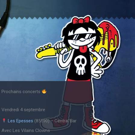
Prochains concerts
Vendredi 4 septembre
Les Epesses
(85590) – Central Bar
Avec Les Vilains Clowns