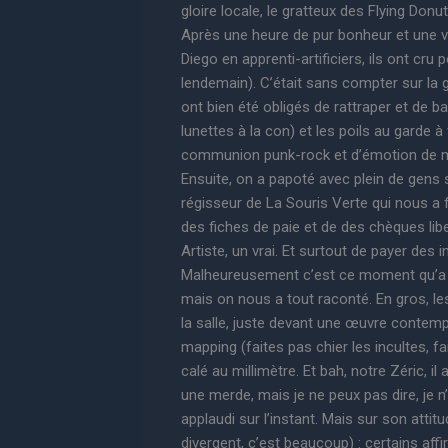
gloire locale, le gratteux des Flying Donuts
Après une heure de pur bonheur et une v
Diego en apprenti-artificiers, ils ont cru
lendemain). C’était sans compter sur la g
ont bien été obligés de rattraper et de bal
lunettes à la con) et les poils au garde 
communion punk-rock et d’émotion de m
Ensuite, on a papoté avec plein de gens
régisseur de La Souris Verte qui nous a 
des fiches de paie et de des chèques li
Artiste, un vrai. Et surtout de payer de
Malheureusement c’est ce moment qu’a c
mais on nous a tout raconté. En gros, les
la salle, juste devant une œuvre contemp
mapping (faites pas chier les incultes, f
calé au millimètre. Et bah, notre Zéric, i
une merde, mais je ne peux pas dire, je n
applaudi sur l’instant. Mais sur son attit
divergent, c’est beaucoup) : certains aff