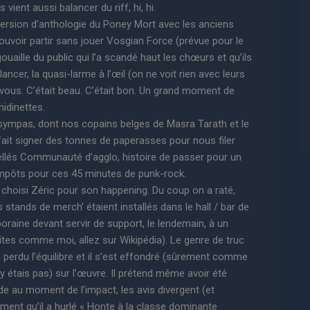
 vient aussi balancer du riff, hi, hi.
ersion d’anthologie du Poney Mort avec les anciens
 pouvoir partir sans jouer Vosgian Force (prévue pour le
ouaille du public qui l’a scandé haut les chœurs et qu’ils
ancer, la quasi-larme à l’œil (on ne voit rien avec leurs
à vous. C’était beau. C’était bon. Un grand moment de
idinettes.
 sympas, dont nos copains belges de Masra Tarath et le
fait signer des tonnes de paperasses pour nous filer
bellés Communauté d’agglo, histoire de passer pour un
s impôts pour ces 45 minutes de punk-rock.
hoisi Zéric pour son happening. Du coup on a raté,
 stands de merch’ étaient installés dans le hall / bar de
oraine devant servir de support, le lendemain, à un
aites comme moi, allez sur Wikipédia). Le genre de truc
l a perdu l’équilibre et il s’est effondré (sûrement comme
’y étais pas) sur l’œuvre. Il prétend même avoir été
ude au moment de l’impact, les avis divergent (et
irment qu’il a hurlé « Honte à la classe dominante