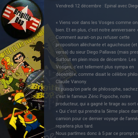
Vendredi 12 décembre : Epinal avec Diego
« Viens voir dans les Vosges comme on
bien. Et en plus, c’est notre anniversaire »
Comment aurait-on pu refuser cette
proposition alléchante et aguicheuse (et 
versa) du sieur Diego Pallavas (mais pre
Surtout en plein mois de décembre. Les
Vosges, c’est tellement plus sympa en
décembre, comme disait le célèbre phil
Claude Vanony.
Et puisqu’on parle de philosophe, sachez
c’est le fameux Zéric Popoche, notre
producteur, qui a gagné le tirage au sort 
« Qui c’est qui prendra la 5ème place dan
camion pour ce dernier voyage de l’année
reparlera plus tard.
Nous partîmes donc à 5 par ce prompt ren