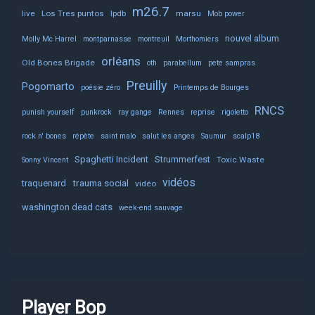
m26.7
live
Los Tres puntos
lpdb
marsu
Mob power
nouvel album
Molly Mc Harrel
montparnasse
montreuil
Morthomiers
orléans
Old Bones Brigade
oth
parabellum
pete sampras
Preuilly
Pogomarto
poésie zéro
Printemps de Bourges
RNCS
punish yourself
punkrock
ray gange
Rennes
reprise
rigoletto
rock n' bones
répète
saint malo
salut les anges
Saumur
scalp18
Spaghetti Incident
Strummerfest
Toxic Waste
Sonny Vincent
vidéos
trauma social
traquenard
vidéo
washington dead cats
week-end sauvage
Player Bop