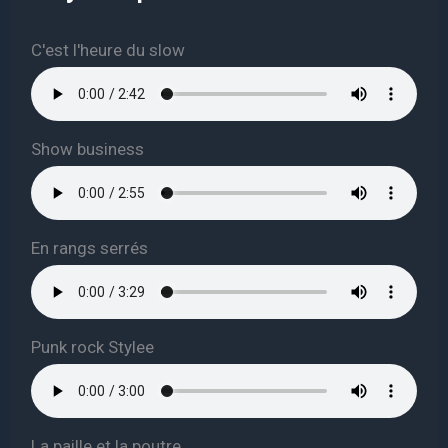
C'est l'heure du slow
Show business
En rangs serrés
Punk rock Stylee
La paille et la poutre