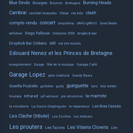
Blue Devils
Burning Heads
Bourges
Bourlon
Bretagne
Cambrai
clash
cannibal mosquitos
Chépa
city kids
concert
compte-rendu
corquilleroy
dAHU-gAROU
Dead Boobs
Diego Pallavas
dropkick bar
defistival
Doliprane 5000
Dropkick Bar Orléans
défi
eat shit records
Edouard Nenez et les Princes de Bretagne
Garage Café
enregistrement
Escape
fête de la musique
Garage Lopez
glen matlock
Gravity Slaves
guinguette
Guerilla Poubelle
guillotine
guilly
harz
holy holster
la marmite
Infrared
houlala
jef aérosol
joe strummer
Les Bras Cassés
la miroiterie
La Souris Déglinguée
le réparateur
Les Clache (tribute)
Les Excités
Les mélèzes
Les prouters
Les Vilains Clowns
Les Tazons
Lille