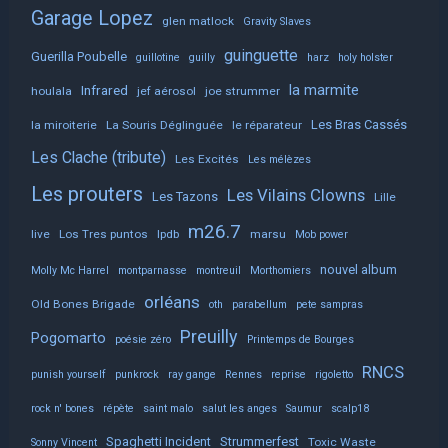
Garage Lopez
glen matlock
Gravity Slaves
guinguette
Guerilla Poubelle
guillotine
guilly
harz
holy holster
la marmite
Infrared
houlala
jef aérosol
joe strummer
Les Bras Cassés
la miroiterie
La Souris Déglinguée
le réparateur
Les Clache (tribute)
Les Excités
Les mélèzes
Les prouters
Les Vilains Clowns
Les Tazons
Lille
m26.7
live
Los Tres puntos
lpdb
marsu
Mob power
nouvel album
Molly Mc Harrel
montparnasse
montreuil
Morthomiers
orléans
Old Bones Brigade
oth
parabellum
pete sampras
Preuilly
Pogomarto
poésie zéro
Printemps de Bourges
RNCS
punish yourself
punkrock
ray gange
Rennes
reprise
rigoletto
rock n' bones
répète
saint malo
salut les anges
Saumur
scalp18
Spaghetti Incident
Strummerfest
Toxic Waste
Sonny Vincent