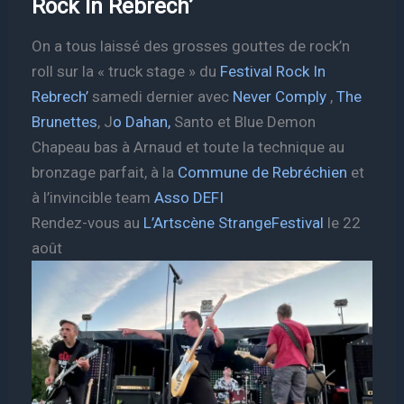
Rock In Rebrech’
On a tous laissé des grosses gouttes de rock’n
roll sur la « truck stage » du
Festival Rock In
Rebrech’
samedi dernier avec
Never Comply
,
The
B
runettes
, J
o Dahan,
Santo et Blue Demon
Chapeau bas à Arnaud et toute la technique au
bronzage parfait, à la
Commune de Rebréchien
et
à l’invincible team
Asso DEFI
Rendez-vous au
L’Artscène StrangeFestival
le 22
août