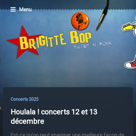
Aller
Menu
au
contenu
Concerts 2025
Houlala ! concerts 12 et 13
décembre
Est-ce qu’on peut imaginer une meilleure façon de