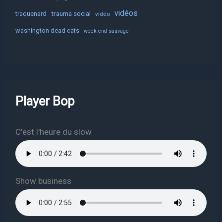
vidéos
trauma social
traquenard
vidéo
washington dead cats
week-end sauvage
Player Bop
C'est l'heure du slow
Show business