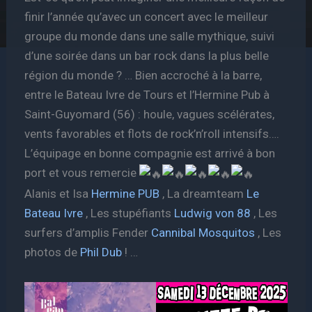
finir l’année qu’avec un concert avec le meilleur
groupe du monde dans une salle mythique, suivi
d’une soirée dans un bar rock dans la plus belle
région du monde ? … Bien accroché à la barre,
entre le Bateau Ivre de Tours et l’Hermine Pub à
Saint-Guyomard (56) : houle, vagues scélérates,
vents favorables et flots de rock’n’roll intensifs….
L’équipage en bonne compagnie est arrivé à bon
port et vous remercie
Alanis et Isa
Hermine PUB
, La dreamteam
Le
Bateau Ivre
, Les stupéfiants
Ludwig von 88
, Les
surfers d’amplis Fender
Cannibal Mosquitos
, Les
photos de
Phil Dub
! …