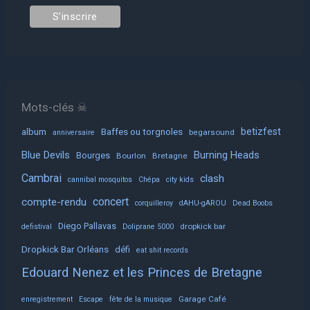
Mots-clés ☠
album
Baffes ou torgnoles
betizfest
begarsound
anniversaire
Blue Devils
Burning Heads
Bourges
Bourlon
Bretagne
Cambrai
clash
cannibal mosquitos
Chépa
city kids
concert
compte-rendu
corquilleroy
dAHU-gAROU
Dead Boobs
Diego Pallavas
dropkick bar
defistival
Doliprane 5000
Dropkick Bar Orléans
défi
eat shit records
Edouard Nenez et les Princes de Bretagne
Garage Café
enregistrement
Escape
fête de la musique