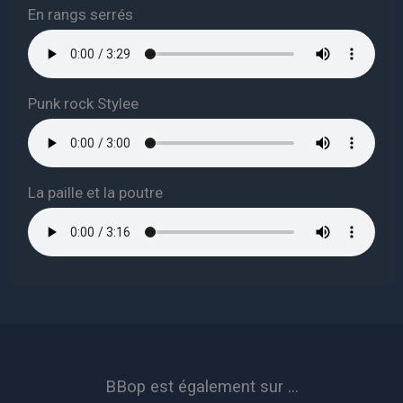
En rangs serrés
Punk rock Stylee
La paille et la poutre
BBop est également sur ...