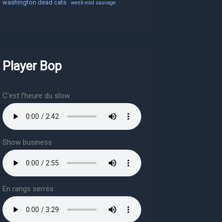
washington dead cats
week-end sauvage
Player Bop
C'est l'heure du slow
Show business
En rangs serrés