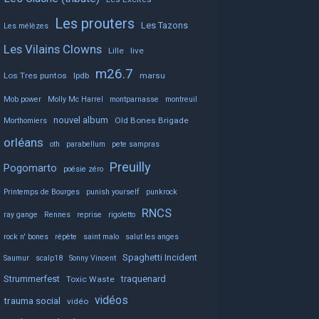
Les prouters
Les Tazons
Les mélèzes
Les Vilains Clowns
Lille
live
m26.7
Los Tres puntos
lpdb
marsu
Mob power
Molly Mc Harrel
montparnasse
montreuil
nouvel album
Old Bones Brigade
Morthomiers
orléans
oth
parabellum
pete sampras
Preuilly
Pogomarto
poésie zéro
Printemps de Bourges
punish yourself
punkrock
RNCS
ray gange
Rennes
reprise
rigoletto
rock n' bones
répète
saint malo
salut les anges
Spaghetti Incident
Saumur
scalp18
Sonny Vincent
Strummerfest
traquenard
Toxic Waste
vidéos
trauma social
vidéo