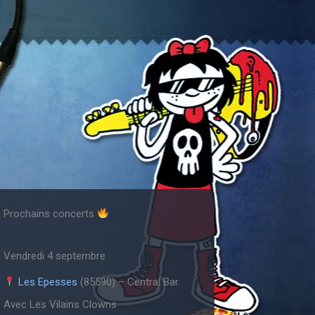
Prochains concerts
Vendredi 4 septembre
Les Epesses
(85590) – Central Bar
Avec Les Vilains Clowns