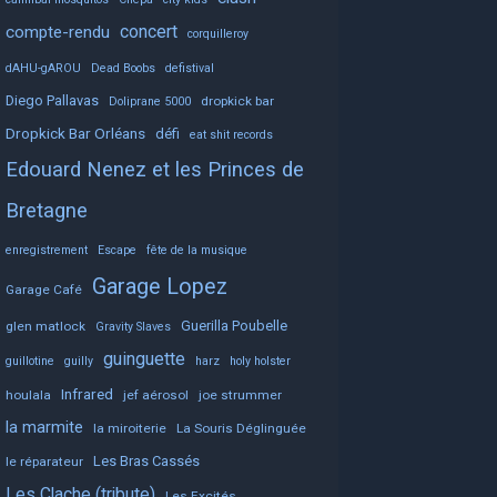
concert
compte-rendu
corquilleroy
dAHU-gAROU
Dead Boobs
defistival
Diego Pallavas
dropkick bar
Doliprane 5000
Dropkick Bar Orléans
défi
eat shit records
Edouard Nenez et les Princes de
Bretagne
enregistrement
Escape
fête de la musique
Garage Lopez
Garage Café
Guerilla Poubelle
glen matlock
Gravity Slaves
guinguette
guillotine
guilly
harz
holy holster
Infrared
houlala
jef aérosol
joe strummer
la marmite
la miroiterie
La Souris Déglinguée
Les Bras Cassés
le réparateur
Les Clache (tribute)
Les Excités