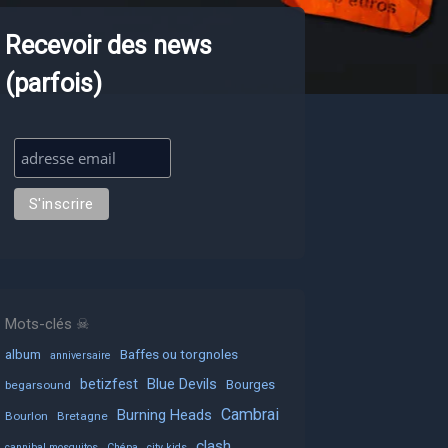
Recevoir des news
(parfois)
Mots-clés ☠
album
Baffes ou torgnoles
anniversaire
Blue Devils
betizfest
Bourges
begarsound
Cambrai
Burning Heads
Bourlon
Bretagne
clash
cannibal mosquitos
Chépa
city kids