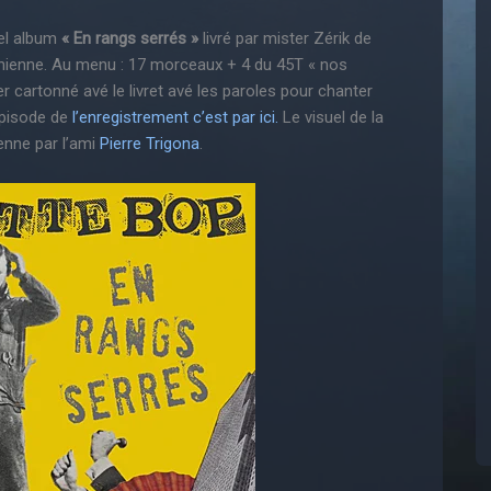
vel album
« En rangs serrés »
livré par mister Zérik de
ienne. Au menu : 17 morceaux + 4 du 45T « nos
er cartonné avé le livret avé les paroles pour chanter
épisode de
l’enregistrement c’est par ici.
Le visuel de la
ienne par l’ami
Pierre Trigona
.