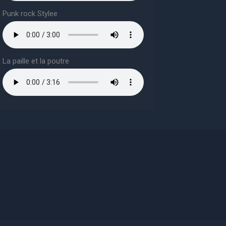
Punk rock Stylee
La paille et la poutre