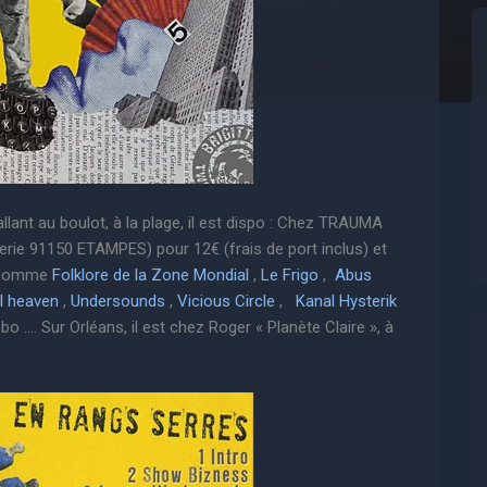
llant au boulot, à la plage, il est dispo : Chez TRAUMA
rerie 91150 ETAMPES) pour 12€ (frais de port inclus) et
s comme
Folklore de la Zone Mondial
,
Le Frigo
,
Abus
l heaven
,
Undersounds
,
Vicious Circle
,
Kanal Hysterik
mbo …. Sur Orléans, il est chez Roger « Planète Claire », à