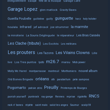
Garage Café
enregistrement
Escape
fête de la musique
Garage Lopez
glen matlock
Gravity Slaves
guinguette
Guerilla Poubelle
guillotine
guilly
harz
holy holster
la marmite
Infrared
houlala
jef aérosol
joe strummer
Les Bras Cassés
la miroiterie
La Souris Déglinguée
le réparateur
Les Clache (tribute)
Les Excités
Les mélèzes
Les prouters
Les Vilains Clowns
Les Tazons
Lille
m26.7
live
Los Tres puntos
lpdb
marsu
Mob power
nouvel album
Molly Mc Harrel
montparnasse
montreuil
Morthomiers
orléans
Old Bones Brigade
oth
parabellum
pete sampras
Preuilly
Pogomarto
poésie zéro
Printemps de Bourges
RNCS
punish yourself
punkrock
ray gange
Rennes
reprise
rigoletto
rock n' bones
répète
saint malo
salut les anges
Saumur
scalp18