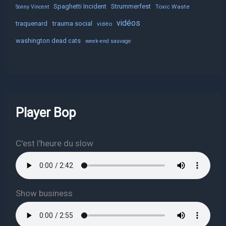
Spaghetti Incident
Strummerfest
Toxic Waste
Sonny Vincent
vidéos
trauma social
traquenard
vidéo
washington dead cats
week-end sauvage
Player Bop
C'est l'heure du slow
Show business