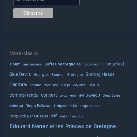
Mots-clés ☠
album
Baffes ou torgnoles
betizfest
begarsound
anniversaire
Blue Devils
Burning Heads
Bourges
Bourlon
Bretagne
Cambrai
clash
cannibal mosquitos
Chépa
city kids
concert
compte-rendu
corquilleroy
dAHU-gAROU
Dead Boobs
Diego Pallavas
dropkick bar
defistival
Doliprane 5000
Dropkick Bar Orléans
défi
eat shit records
Edouard Nenez et les Princes de Bretagne