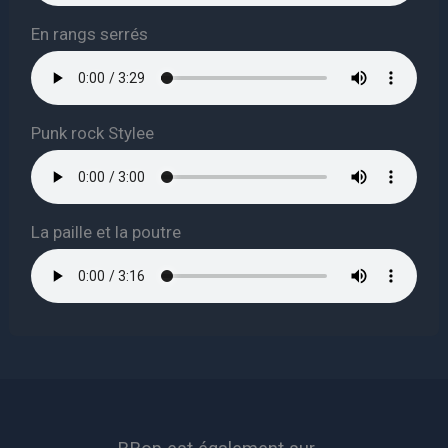
En rangs serrés
Punk rock Stylee
La paille et la poutre