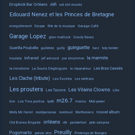
Dropkick Bar Orléans
défi
eat shit records
Edouard Nenez et les Princes de Bretagne
Garage Café
enregistrement
Escape
fête de la musique
Garage Lopez
glen matlock
Gravity Slaves
guinguette
Guerilla Poubelle
guillotine
guilly
harz
holy holster
la marmite
Infrared
houlala
jef aérosol
joe strummer
Les Bras Cassés
la miroiterie
La Souris Déglinguée
le réparateur
Les Clache (tribute)
Les Excités
Les mélèzes
Les prouters
Les Vilains Clowns
Les Tazons
Lille
m26.7
live
Los Tres puntos
lpdb
marsu
Mob power
nouvel album
Molly Mc Harrel
montparnasse
montreuil
Morthomiers
orléans
Old Bones Brigade
oth
parabellum
pete sampras
Preuilly
Pogomarto
poésie zéro
Printemps de Bourges