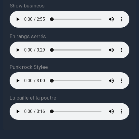
Show business
En rangs serrés
Punk rock Stylee
La paille et la poutre