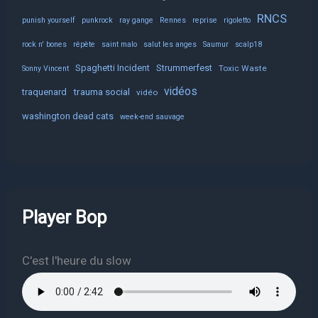
RNCS
punish yourself
punkrock
ray gange
Rennes
reprise
rigoletto
rock n' bones
répète
saint malo
salut les anges
Saumur
scalp18
Spaghetti Incident
Strummerfest
Toxic Waste
Sonny Vincent
vidéos
trauma social
traquenard
vidéo
washington dead cats
week-end sauvage
Player Bop
C'est l'heure du slow