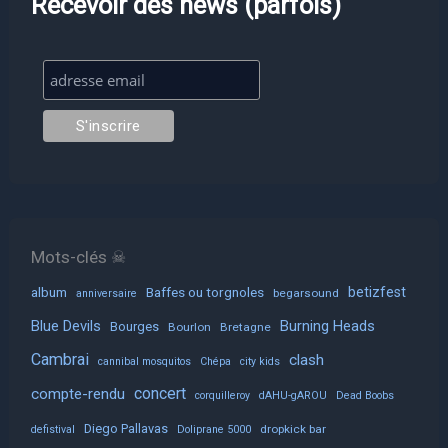
Recevoir des news (parfois)
Mots-clés ☠
album
Baffes ou torgnoles
betizfest
begarsound
anniversaire
Blue Devils
Burning Heads
Bourges
Bourlon
Bretagne
Cambrai
clash
cannibal mosquitos
Chépa
city kids
concert
compte-rendu
corquilleroy
dAHU-gAROU
Dead Boobs
Diego Pallavas
dropkick bar
defistival
Doliprane 5000