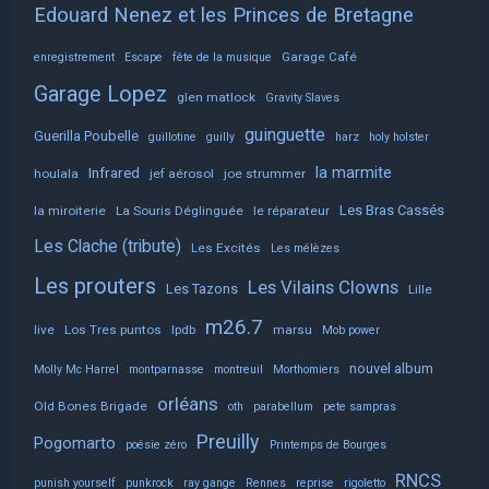
Edouard Nenez et les Princes de Bretagne
Garage Café
enregistrement
Escape
fête de la musique
Garage Lopez
glen matlock
Gravity Slaves
guinguette
Guerilla Poubelle
guillotine
guilly
harz
holy holster
la marmite
Infrared
houlala
jef aérosol
joe strummer
Les Bras Cassés
la miroiterie
La Souris Déglinguée
le réparateur
Les Clache (tribute)
Les Excités
Les mélèzes
Les prouters
Les Vilains Clowns
Les Tazons
Lille
m26.7
live
Los Tres puntos
lpdb
marsu
Mob power
nouvel album
Molly Mc Harrel
montparnasse
montreuil
Morthomiers
orléans
Old Bones Brigade
oth
parabellum
pete sampras
Preuilly
Pogomarto
poésie zéro
Printemps de Bourges
RNCS
punish yourself
punkrock
ray gange
Rennes
reprise
rigoletto