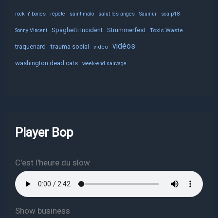
rock n' bones
répète
saint malo
salut les anges
Saumur
scalp18
Spaghetti Incident
Strummerfest
Toxic Waste
Sonny Vincent
vidéos
trauma social
traquenard
vidéo
washington dead cats
week-end sauvage
Player Bop
C'est l'heure du slow
Show business