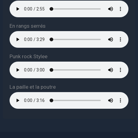
En rangs serrés
Punk rock Stylee
La paille et la poutre