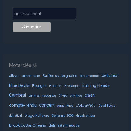
Mots-clés ☠
album
Baffes ou torgnoles
betizfest
begarsound
anniversaire
Blue Devils
Burning Heads
Bourges
Bourlon
Bretagne
Cambrai
clash
cannibal mosquitos
Chépa
city kids
concert
compte-rendu
corquilleroy
dAHU-gAROU
Dead Boobs
Diego Pallavas
dropkick bar
defistival
Doliprane 5000
Dropkick Bar Orléans
défi
eat shit records