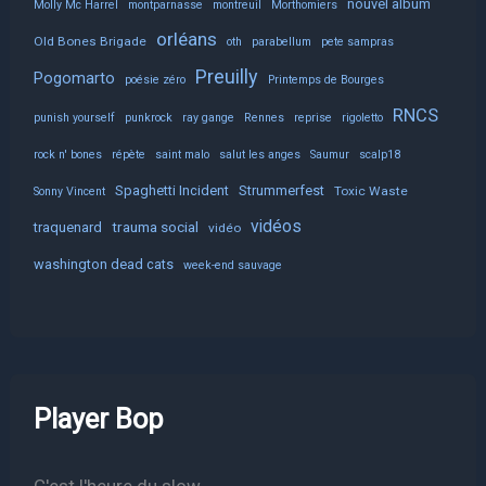
nouvel album
Molly Mc Harrel
montparnasse
montreuil
Morthomiers
orléans
Old Bones Brigade
oth
parabellum
pete sampras
Preuilly
Pogomarto
poésie zéro
Printemps de Bourges
RNCS
punish yourself
punkrock
ray gange
Rennes
reprise
rigoletto
rock n' bones
répète
saint malo
salut les anges
Saumur
scalp18
Spaghetti Incident
Strummerfest
Toxic Waste
Sonny Vincent
vidéos
trauma social
traquenard
vidéo
washington dead cats
week-end sauvage
Player Bop
C'est l'heure du slow