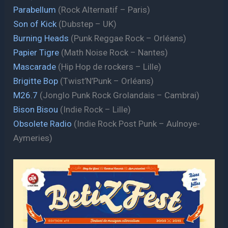
Parabellum
(Rock Alternatif – Paris)
Son of Kick
(Dubstep – UK)
Burning Heads
(Punk Reggae Rock – Orléans)
Papier Tigre
(Math Noise Rock – Nantes)
Mascarade
(Hip Hop de rockers – Lille)
Brigitte Bop
(Twist’N’Punk – Orléans)
M26.7
(Jonglo Punk Rock Grolandais – Cambrai)
Bison Bisou
(Indie Rock – Lille)
Obsolete Radio
(Indie Rock Post Punk – Aulnoye-
Aymeries)