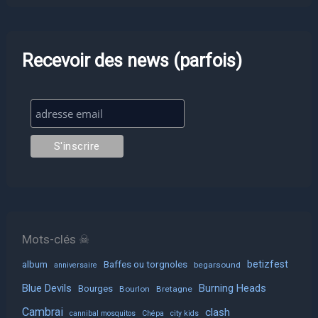
Recevoir des news (parfois)
Mots-clés ☠
album
Baffes ou torgnoles
betizfest
begarsound
anniversaire
Blue Devils
Burning Heads
Bourges
Bourlon
Bretagne
Cambrai
clash
cannibal mosquitos
Chépa
city kids