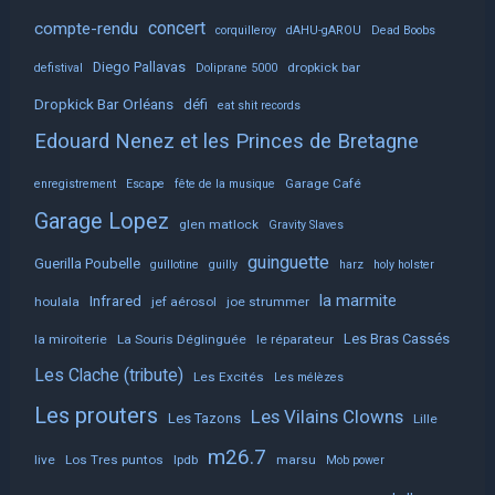
concert
compte-rendu
corquilleroy
dAHU-gAROU
Dead Boobs
Diego Pallavas
dropkick bar
defistival
Doliprane 5000
Dropkick Bar Orléans
défi
eat shit records
Edouard Nenez et les Princes de Bretagne
Garage Café
enregistrement
Escape
fête de la musique
Garage Lopez
glen matlock
Gravity Slaves
guinguette
Guerilla Poubelle
guillotine
guilly
harz
holy holster
la marmite
Infrared
houlala
jef aérosol
joe strummer
Les Bras Cassés
la miroiterie
La Souris Déglinguée
le réparateur
Les Clache (tribute)
Les Excités
Les mélèzes
Les prouters
Les Vilains Clowns
Les Tazons
Lille
m26.7
live
Los Tres puntos
lpdb
marsu
Mob power