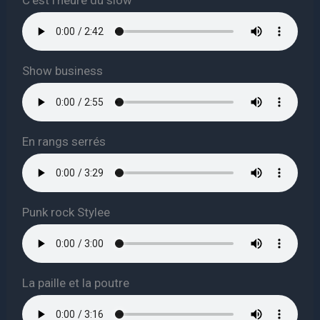
Show business
En rangs serrés
Punk rock Stylee
La paille et la poutre